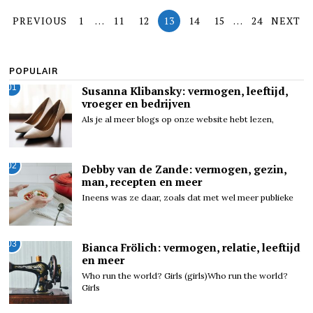
PREVIOUS
1
…
11
12
13
14
15
…
24
NEXT
POPULAIR
01
Susanna Klibansky: vermogen, leeftijd,
vroeger en bedrijven
Als je al meer blogs op onze website hebt lezen,
02
Debby van de Zande: vermogen, gezin,
man, recepten en meer
Ineens was ze daar, zoals dat met wel meer publieke
03
Bianca Frölich: vermogen, relatie, leeftijd
en meer
Who run the world? Girls (girls)Who run the world?
Girls