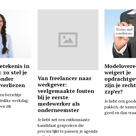
betekenis in
Modelover
: zo stel je
weigert je
Van freelancer naar
onder
opdrachtge
werkgever:
 verliezen
zijn je rech
veelgemaakte fouten
zzp’er?
een berichtje
bij je eerste
drukke werkdag:
Je hebt een goed
medewerker als
ven dit
pakken, de same
onderneemster
goed en dan vraa
Je hebt net een enthousiaste
kandidaat gesproken die
precies lijkt te passen, je agenda