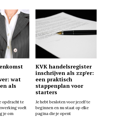
eenkomst
KVK handelsregister
inschrijven als zzp’er:
ver: wat
een praktisch
ten als
stappenplan voor
starters
e opdracht te
Je hebt besloten voor jezelf te
nwerking voelt
beginnen en nu staat op elke
g je om
pagina die je opent