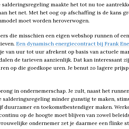
e salderingsregeling maakte het tot nu toe aantrekk
n het net. Met het oog op afschaffing is de kans gr
ienmodel moet worden heroverwogen.
rs die misschien een eigen webshop runnen of een 
tieven.
Een dynamisch energiecontract bij Frank Ene
e van uur tot uur afrekent op basis van actuele mar
en de tarieven aanzienlijk. Dat kan interessant zij
uren op die goedkope uren. Je benut zo lagere prijsp
sprong in ondernemerschap. Je zult, naast het runnen
 salderingsregeling minder gunstig te maken, stimu
rijf duurzamer en toekomstbestendiger maken. Wer
 continu op de hoogte moet blijven van zowel beleid
vrouwelijke ondernemer zet je daarmee een flinke st