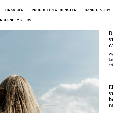
FINANCIËN
PRODUCTEN & DIENSTEN
HANDIG & TIPS
ONDERNEEMSTERS
D
v
c
We
kr
ca
E
v
b
m