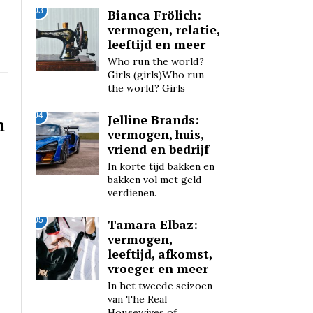
03
Bianca Frölich:
vermogen, relatie,
leeftijd en meer
Who run the world?
Girls (girls)Who run
the world? Girls
04
Jelline Brands:
n
vermogen, huis,
vriend en bedrijf
In korte tijd bakken en
bakken vol met geld
verdienen.
05
Tamara Elbaz:
vermogen,
leeftijd, afkomst,
vroeger en meer
In het tweede seizoen
van The Real
Housewives of