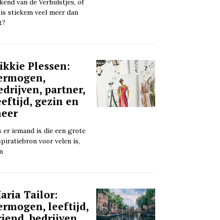
kend van de Verhulstjes, of
 is stiekem veel meer dan
t?
ikkie Plessen:
ermogen,
edrijven, partner,
eeftijd, gezin en
eer
s er iemand is die een grote
spiratiebron voor velen is,
n
aria Tailor:
ermogen, leeftijd,
riend, bedrijven