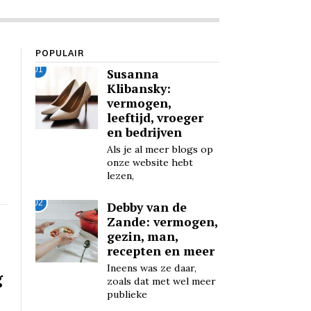
POPULAIR
01
Susanna
Klibansky:
vermogen,
leeftijd, vroeger
en bedrijven
Als je al meer blogs op
onze website hebt
lezen,
02
Debby van de
Zande: vermogen,
gezin, man,
recepten en meer
Ineens was ze daar,
g
zoals dat met wel meer
publieke