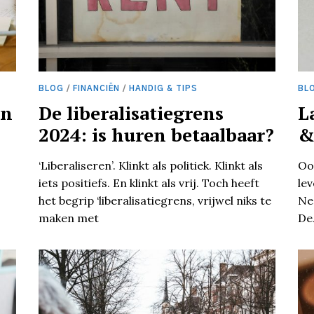
BLOG
/
FINANCIËN
/
HANDIG & TIPS
BL
en
De liberalisatiegrens
L
2024: is huren betaalbaar?
&
‘Liberaliseren’. Klinkt als politiek. Klinkt als
Oo
iets positiefs. En klinkt als vrij. Toch heeft
le
het begrip ‘liberalisatiegrens, vrijwel niks te
Ne
maken met
De