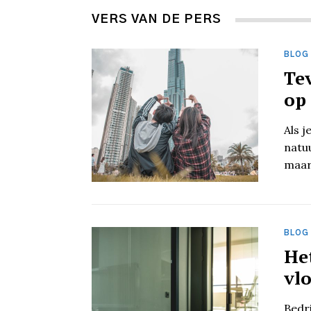
VERS VAN DE PERS
BLOG
Te
op 
Als j
natu
maar
BLOG
Het
vlo
Bedr