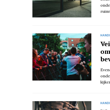
onde
ruim
HANDI
Ve
om
bev
Even
onde
kijke
HANDI