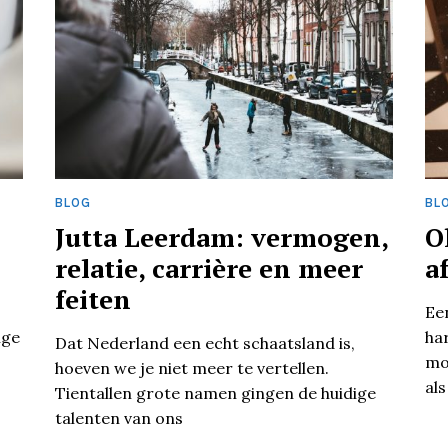
BLOG
BL
Jutta Leerdam: vermogen,
O
relatie, carrière en meer
a
feiten
Ee
ige
ha
Dat Nederland een echt schaatsland is,
mo
hoeven we je niet meer te vertellen.
al
Tientallen grote namen gingen de huidige
talenten van ons