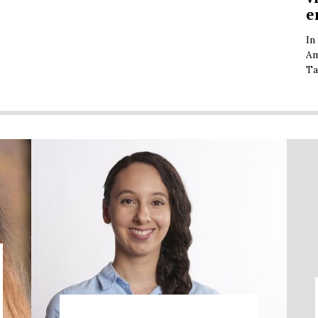
e
In
Am
Ta