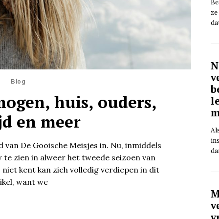
Be
ze
da
N
v
Blog
b
mogen, huis, ouders,
l
m
ijd en meer
Al
in
d van De Gooische Meisjes in. Nu, inmiddels
da
w te zien in alweer het tweede seizoen van
iet kent kan zich volledig verdiepen in dit
ikel, want we
M
v
v