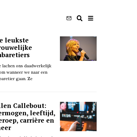
e leukste
rouwelijke
abaretiers
 lachen ons daadwerkelijk
om wanneer we naar een
baretier gaan. Ze
llen Callebout:
ermogen, leeftijd,
eroep, carrière en
eer