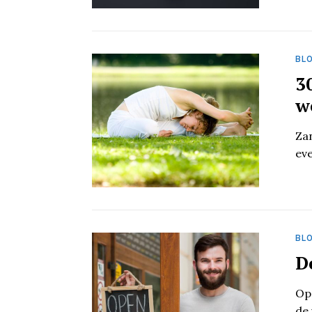
BL
3
w
Za
ev
BL
D
Op
de 