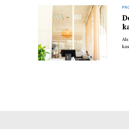
PR
D
k
Als
kas