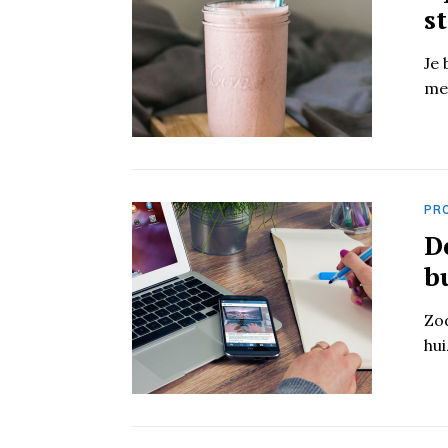
s
Je 
me
PR
D
b
Zod
hui