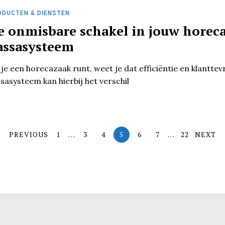
ODUCTEN & DIENSTEN
e onmisbare schakel in jouw horeca
assasysteem
 je een horecazaak runt, weet je dat efficiëntie en klantt
sasysteem kan hierbij het verschil
PREVIOUS
1
…
3
4
5
6
7
…
22
NEXT