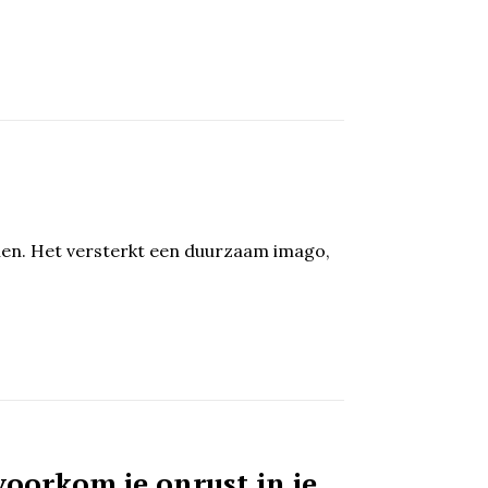
enen. Het versterkt een duurzaam imago,
voorkom je onrust in je