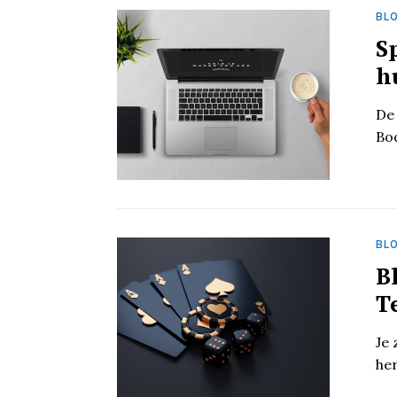
BL
S
h
De
Bod
BL
B
T
Je 
her