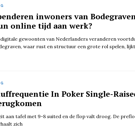
OG
penderen inwoners van Bodegraven 
un online tijd aan werk?
 digitale gewoonten van Nederlanders veranderen voortdur
egraven, waar rust en structuur een grote rol spelen, lijkt
OG
luffrequentie In Poker Single-Raise
erugkomen
zit aan tafel met 9-8 suited en de flop valt droog. De pref
haalt zich