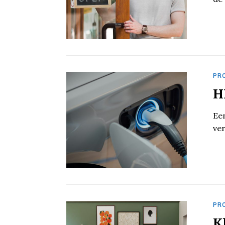
PR
H
Een
ver
PR
K