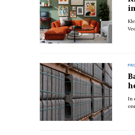
i
Kle
Vee
PR
B
h
In 
onm