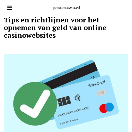
Tips en richtlijnen voor het
opnemen van geld van online
casinowebsites