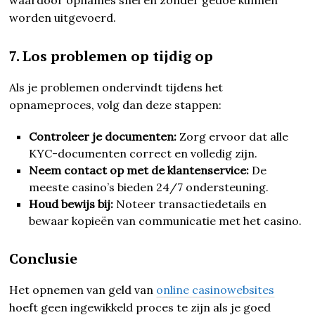
waardoor opnames snel en zonder gedoe kunnen
worden uitgevoerd.
7. Los problemen op tijdig op
Als je problemen ondervindt tijdens het
opnameproces, volg dan deze stappen:
Controleer je documenten:
Zorg ervoor dat alle
KYC-documenten correct en volledig zijn.
Neem contact op met de klantenservice:
De
meeste casino’s bieden 24/7 ondersteuning.
Houd bewijs bij:
Noteer transactiedetails en
bewaar kopieën van communicatie met het casino.
Conclusie
Het opnemen van geld van
online casinowebsites
hoeft geen ingewikkeld proces te zijn als je goed