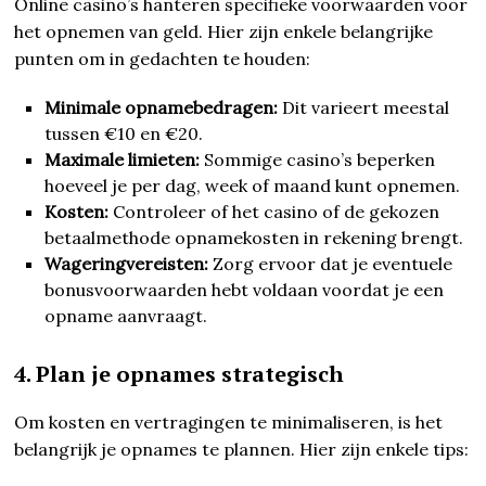
Online casino’s hanteren specifieke voorwaarden voor
het opnemen van geld. Hier zijn enkele belangrijke
punten om in gedachten te houden:
Minimale opnamebedragen:
Dit varieert meestal
tussen €10 en €20.
Maximale limieten:
Sommige casino’s beperken
hoeveel je per dag, week of maand kunt opnemen.
Kosten:
Controleer of het casino of de gekozen
betaalmethode opnamekosten in rekening brengt.
Wageringvereisten:
Zorg ervoor dat je eventuele
bonusvoorwaarden hebt voldaan voordat je een
opname aanvraagt.
4. Plan je opnames strategisch
Om kosten en vertragingen te minimaliseren, is het
belangrijk je opnames te plannen. Hier zijn enkele tips: