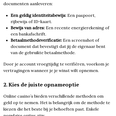
documenten aanleveren:
Een geldig identiteitsbewijs:
Een paspoort,
rijbewijs of ID-kaart.
Bewijs van adres:
Een recente energierekening of
een bankafschrift.
Betaalmethodeverificatie:
Een screenshot of
document dat bevestigt dat jij de eigenaar bent
van de gebruikte betaalmethode.
Door je account vroegtijdig te verifiëren, voorkom je
vertragingen wanneer je je winst wilt opnemen.
2. Kies de juiste opnameoptie
Online casino’s bieden verschillende methoden om
geld op te nemen. Het is belangrijk om de methode te
kiezen die het beste bij je behoeften past. Enkele
populaire opties zijn: