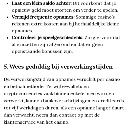
Laat een klein saldo achter:
Dit voorkomt dat je
opnieuw geld moet storten om verder te spelen.
Vermijd frequente opnames:
Sommige casino’s
rekenen extra kosten aan bij herhaaldelijke kleine
opnames.
Controleer je speelgeschiedenis:
Zorg ervoor dat
alle inzetten zijn afgerond en dat er geen
openstaande bonussen zijn.
5. Wees geduldig bij verwerkingstijden
De verwerkingstijd van opnames verschilt per casino
en betaalmethode. Terwijl e-wallets en
cryptocurrencies vaak binnen enkele uren worden
verwerkt, kunnen bankoverschrijvingen en creditcards
tot vijf werkdagen duren. Als een opname langer duurt
dan verwacht, neem dan contact op met de
klantenservice van het casino.