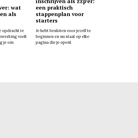
inschrijven als zzp’er:
ver: wat
een praktisch
ten als
stappenplan voor
starters
e opdracht te
Je hebt besloten voor jezelf te
nwerking voelt
beginnen en nu staat op elke
g je om
pagina die je opent