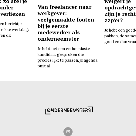
: zo stel je
weigert je
Van freelancer naar
onder
opdrachtge
werkgever:
 verliezen
zijn je rech
veelgemaakte fouten
zzp’er?
een berichtje
bij je eerste
drukke werkdag:
Je hebt een goed
medewerker als
ven dit
pakken, de same
onderneemster
goed en dan vraa
Je hebt net een enthousiaste
kandidaat gesproken die
precies lijkt te passen, je agenda
puilt al