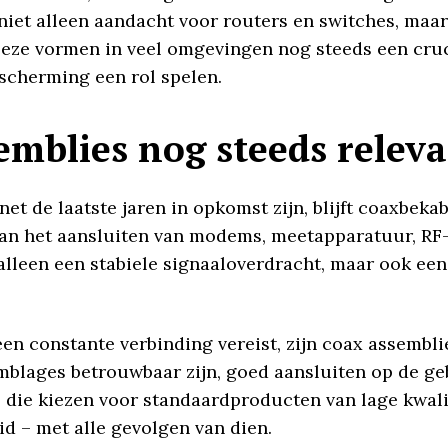
iet alleen aandacht voor routers en switches, maa
eze vormen in veel omgevingen nog steeds een cruc
scherming een rol spelen.
mblies nog steeds releva
et de laatste jaren in opkomst zijn, blijft coaxbeka
aan het aansluiten van modems, meetapparatuur, RF-
 alleen een stabiele signaaloverdracht, maar ook e
en constante verbinding vereist, zijn coax assembli
semblages betrouwbaar zijn, goed aansluiten op de g
 die kiezen voor standaardproducten van lage kwalit
id – met alle gevolgen van dien.