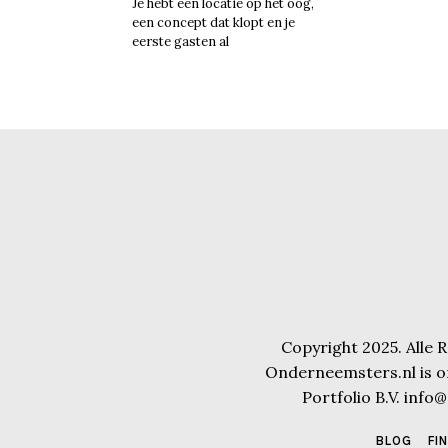
Je hebt een locatie op het oog,
een concept dat klopt en je
eerste gasten al
Copyright 2025. Alle
Onderneemsters.nl is o
Portfolio B.V. inf
BLOG
FI