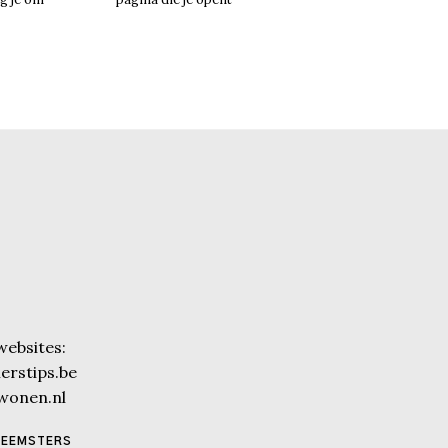
websites:
rstips.be
wonen.nl
NEEMSTERS