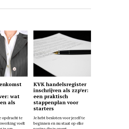
eenkomst
KVK handelsregister
inschrijven als zzp’er:
ver: wat
een praktisch
ten als
stappenplan voor
starters
e opdracht te
Je hebt besloten voor jezelf te
nwerking voelt
beginnen en nu staat op elke
g je om
pagina die je opent