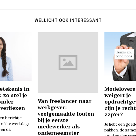
WELLICHT OOK INTERESSANT
betekenis in
Modelover
: zo stel je
weigert je
Van freelancer naar
onder
opdrachtge
werkgever:
 verliezen
zijn je rech
veelgemaakte fouten
zzp’er?
een berichtje
bij je eerste
drukke werkdag:
Je hebt een goed
medewerker als
ven dit
pakken, de same
onderneemster
goed en dan vraa