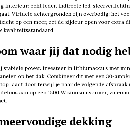
nterieur: echt leder, indirecte led-sfeerverlicht
aat. Virtuele achtergronden zijn overbodig; het voe
zicht op een meer, zet de zijdeur open voor extra di
w kwaliteitsstandaard.
oom waar jij dat nodig he
ij stabiele power. Investeer in lithiumaccu’s met mi
anelen op het dak. Combineer dit met een 30-ampè
ptop laadt door terwijl je naar de volgende afspraak 
eiteloos aan op een 1500 W sinusomvormer; videomo
et.
t meervoudige dekking