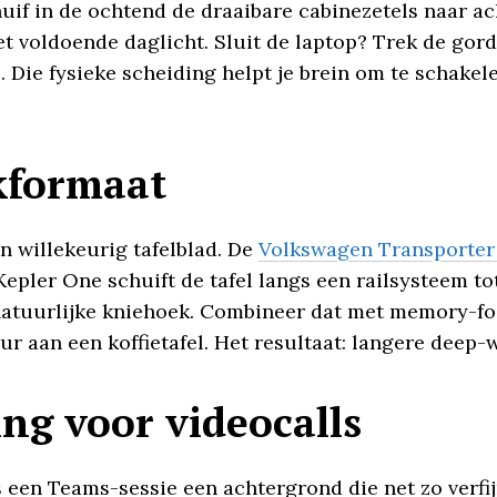
if in de ochtend de draaibare cabinezetels naar acht
t voldoende daglicht. Sluit de laptop? Trek de gord
. Die fysieke scheiding helpt je brein om te schake
kformaat
 willekeurig tafelblad. De
Volkswagen Transporte
pler One schuift de tafel langs een railsysteem tot
natuurlijke kniehoek. Combineer dat met memory-fo
ur aan een koffietafel. Het resultaat: langere deep
ng voor videocalls
 een Teams-sessie een achtergrond die net zo verfij