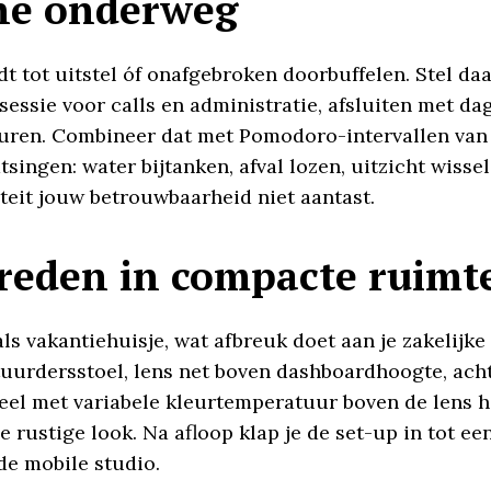
ne onderweg
dt tot uitstel óf onafgebroken doorbuffelen. Stel da
essie voor calls en administratie, afsluiten met da
l uren. Combineer dat met Pomodoro-intervallen van 
ingen: water bijtanken, afval lozen, uitzicht wissel
eit jouw betrouwbaarheid niet aantast.
treden in compacte ruimt
ls vakantiehuisje, wat afbreuk doet aan je zakelijk
stuurdersstoel, lens net boven dashboardhoogte, ach
 met variabele kleurtemperatuur boven de lens houd
e rustige look. Na afloop klap je de set-up in tot e
de mobile studio.