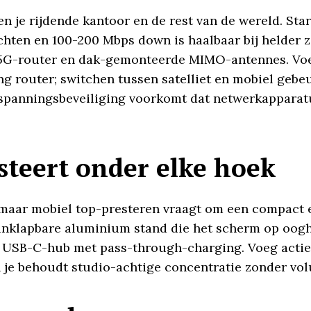
en je rijdende kantoor en de rest van de wereld. Sta
hten en 100-200 Mbps down is haalbaar bij helder zi
n 5G-router en dak-gemonteerde MIMO-antennes. Voeg
ng router; switchen tussen satelliet en mobiel gebeu
panningsbeveiliging voorkomt dat netwerkapparatuur
steert onder elke hoek
 maar mobiel top-presteren vraagt om een compact
n inklapbare aluminium stand die het scherm op oo
n USB-C-hub met pass-through-charging. Voeg actie
en je behoudt studio-achtige concentratie zonder v