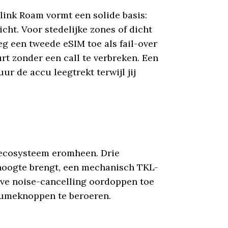
rlink Roam vormt een solide basis:
cht. Voor stedelijke zones of dicht
 een tweede eSIM toe als fail-over
rt zonder een call te verbreken. Een
 de accu leegtrekt terwijl jij
 ecosysteem eromheen. Drie
ghoogte brengt, een mechanisch TKL-
ve noise-cancelling oordoppen toe
olumeknoppen te beroeren.